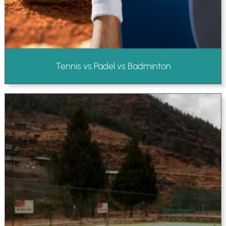
Tennis vs Padel vs Badminton