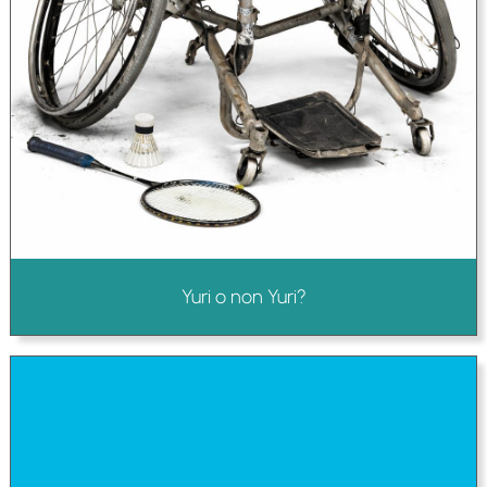
Yuri o non Yuri?