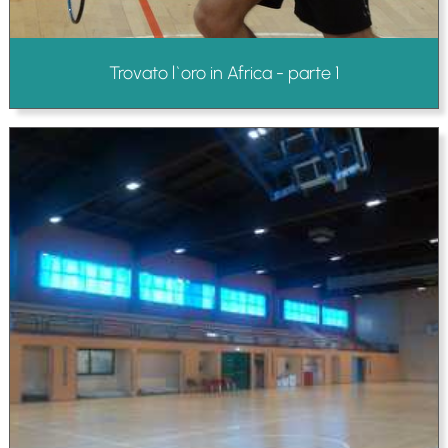
Trovato l`oro in Africa - parte 1