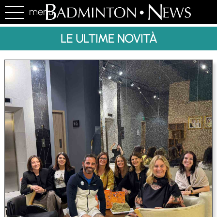
menu
LE ULTIME NOVITÀ