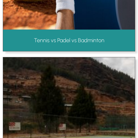
Tennis vs Padel vs Badminton