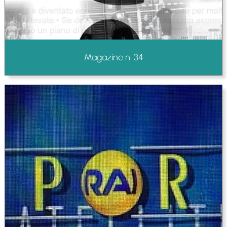
Magazine n. 34